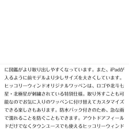
ーガイドの安藤誠が監修し、アウトドアブランドYAGUY
で特注数量限定モデルとして販売しているサコッシュ。野
鳥図鑑等が入るように設計されたサイズのため、アウトド
アフィールで担いでいたリュックを下ろして手間が不要と
なりスピーディーに図鑑を取り出すことが可能です。図鑑
だけでなく旅行ガイドブックや単行本など二箇所に分けて
収納することができる上、前後にiPhoneなど収納できる
ポケットもあるのも便利。横型のためチャックを開けた時
に図鑑がより取り出しやすくなっています。また、iPadが
入るように前モデルより少しサイズを大きくしています。
ヒッコリーウィンドオリジナルワッペンは、ロゴや北斗七
星・北極星が刺繍されている特別仕様。取り外すことも可
能なのでお気に入りのワッペンに付け替えてカスタマイズ
できる楽しさもあります。防水バック付きのため、急な雨
で濡れることを防ぐこともできます。アウトドアフィール
ドだけでなくタウンユースでも使えるヒッコリーウィンド