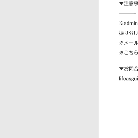
▼注意
———–
※admi
振り分
※メー
※こち
▼お問
lifeasg