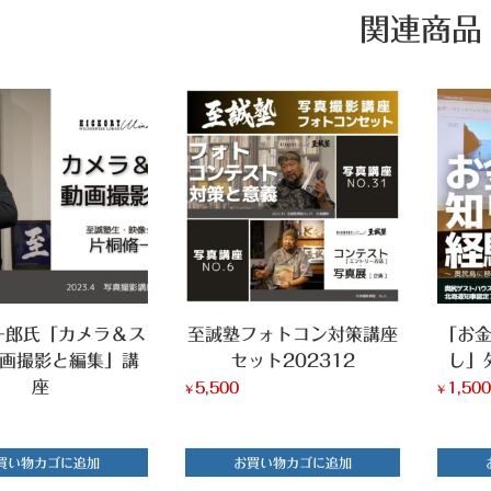
関連商品
一郎氏「カメラ＆ス
至誠塾フォトコン対策講座
「お
動画撮影と編集」講
セット202312
し」
座
5,500
1,50
¥
¥
買い物カゴに追加
お買い物カゴに追加