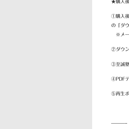
★購入
①購入後
の「ダウ
※メー
②ダウ
③至誠
④PD
⑤再生
———–