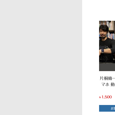
片桐脩
マホ 
1,500
¥
お