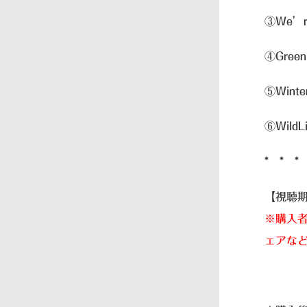
③We’re 
④Green 
⑤Winter
⑥WildLi
* * *
【視聴
※購入者
ェアな