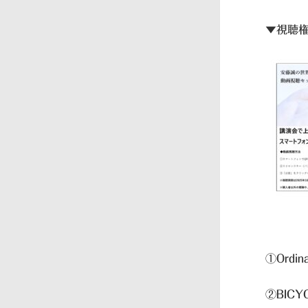
▼視聴権
①Ordina
②BICYC