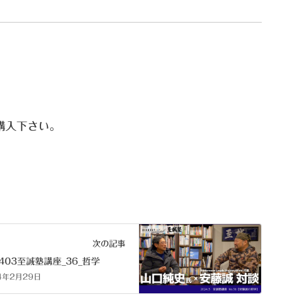
購入下さい。
次の記事
2403至誠塾講座_36_哲学
4年2月29日