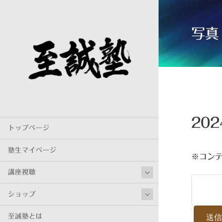
写真
20
トップページ
塾生マイページ
※コン
講座視聴
ショップ
至誠塾とは