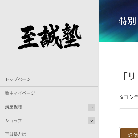
特別
「リ
トップページ
塾生マイページ
※コン
講座視聴
ショップ
至誠塾とは