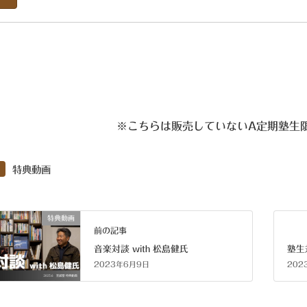
※こちらは販売していないA定期塾生
特典動画
特典動画
前の記事
音楽対談 with 松島健氏
塾生
2023年6月9日
202