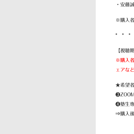
・安藤
※購入
* * *
【視聴
※購入者
ェアな
★希望
❸ZO
❹塾生専
⇒購入