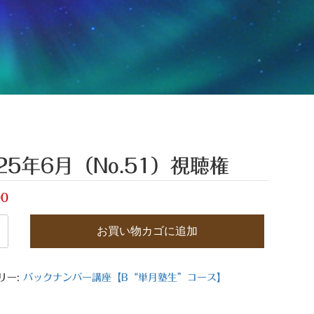
25年6月（No.51）視聴権
00
お買い物カゴに追加
リー:
バックナンバー講座【B“単月塾生”コース】