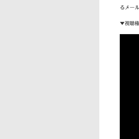
るメー
▼視聴権