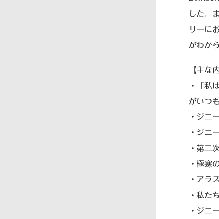
した。
リーに
がわか
【主な
・「私
がいつ
・ジニ
・ジニ
・第二
・極寒
・アラ
・私た
・ジニ