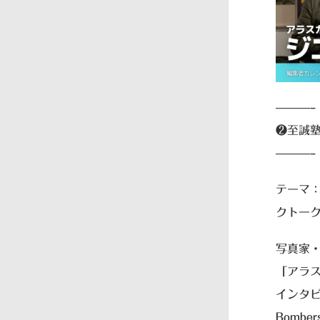
———–
❷至誠塾
———–
テーマ：
クトー
写真家
「アラ
インタビ
Bomb