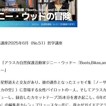
講座2025年6月（No.51）哲学講座
「アラスカ自然保護活動家ジニー・ウッド～『Boots,Bikes,a
ク～」
・星野道夫と交友があり、彼の遺作となったエッセイ集『ノーザ
スカの空」）に登場する女性パイロットの一人、そしてアラス
ューし、録音したカセットテープ35本分を書き起こし、6年の歳月を
ers』の編集者カレン・ブリュースター氏に、我々がガイドでア