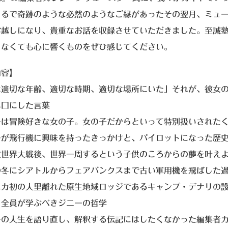
まるで奇跡のような必然のようなご縁があったその翌月、ミュ
お越しになり、貴重なお話を収録させていただきました。至誠
らなくても心に響くものをぜひ感じてください。
内容】
は適切な年齢、適切な時期、適切な場所にいた」それが、彼女
も口にした言葉
ーは冒険好きな女の子。女の子だからといって特別扱いされた
ーが飛行機に興味を持ったきっかけと、パイロットになった歴
次世界大戦後、世界一周するという子供のころからの夢を叶え
の冬にシアトルからフェアバンクスまで古い軍用機を飛ばした
スカ初の人里離れた原生地域ロッジであるキャンプ・デナリの
ち全員が学ぶべきジニーの哲学
ーの人生を語り直し、解釈する伝記にはしたくなかった編集者