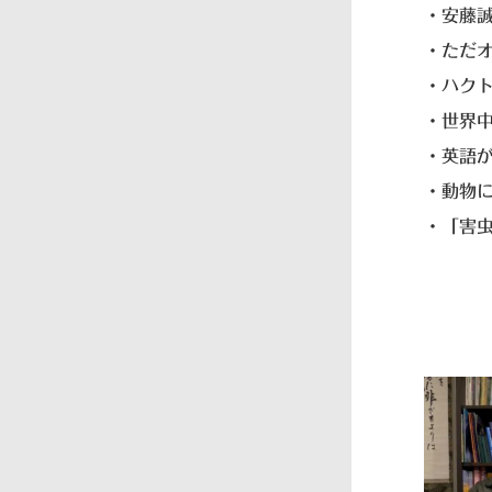
・安藤
・ただ
・ハク
・世界
・英語
・動物
・「害