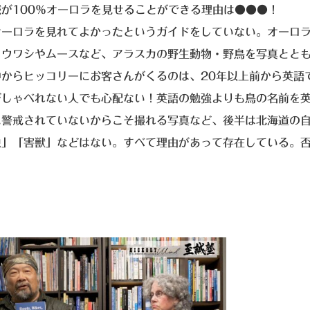
誠が100％オーロラを見せることができる理由は●●●！
オーロラを見れてよかったというガイドをしていない。オーロ
トウワシやムースなど、アラスカの野生動物・野鳥を写真とと
中からヒッコリーにお客さんがくるのは、20年以上前から英語
がしゃべれない人でも心配ない！英語の勉強よりも鳥の名前を
に警戒されていないからこそ撮れる写真など、後半は北海道の
虫」「害獣」などはない。すべて理由があって存在している。