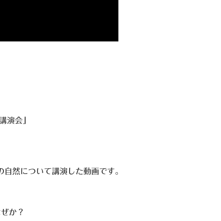
老講演会」
道の自然について講演した動画です。
なぜか？