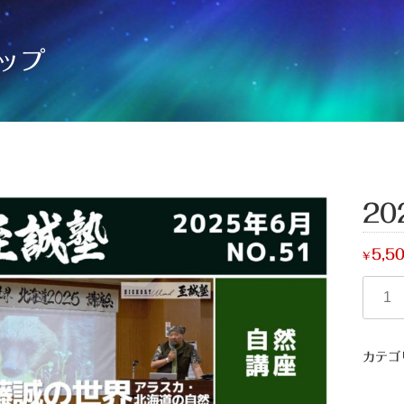
ップ
20
5,5
¥
カテゴ