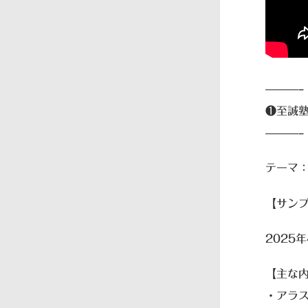
———–
❶至誠塾
———–
テーマ
【サンプ
202
【主な
・アラ